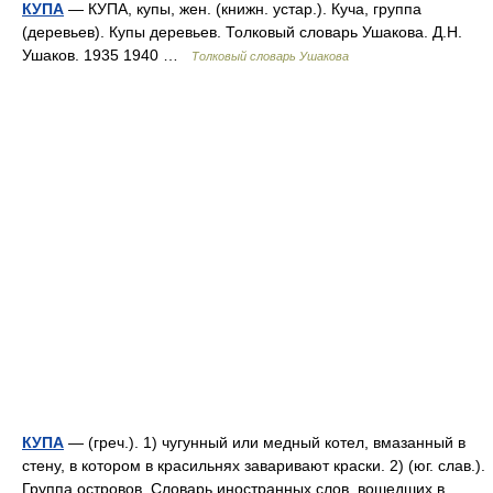
КУПА
— КУПА, купы, жен. (книжн. устар.). Куча, группа
(деревьев). Купы деревьев. Толковый словарь Ушакова. Д.Н.
Ушаков. 1935 1940 …
Толковый словарь Ушакова
КУПА
— (греч.). 1) чугунный или медный котел, вмазанный в
стену, в котором в красильнях заваривают краски. 2) (юг. слав.).
Группа островов. Словарь иностранных слов, вошедших в