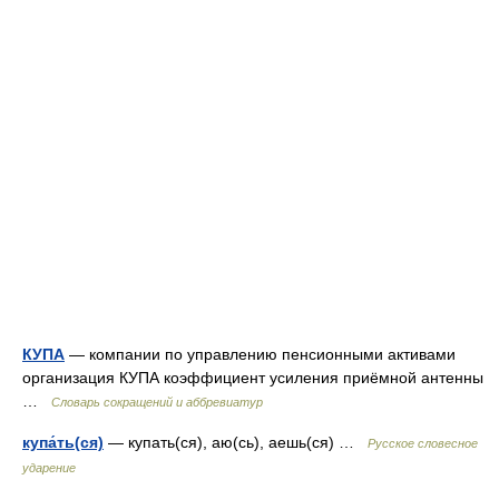
КУПА
— компании по управлению пенсионными активами
организация КУПА коэффициент усиления приёмной антенны
…
Словарь сокращений и аббревиатур
купа́ть(ся)
— купать(ся), аю(сь), аешь(ся) …
Русское словесное
ударение