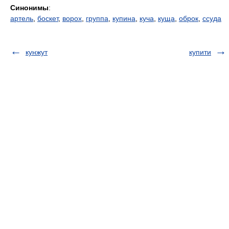
Синонимы
:
артель
,
боскет
,
ворох
,
группа
,
купина
,
куча
,
куща
,
оброк
,
ссуда
кунжут
купити