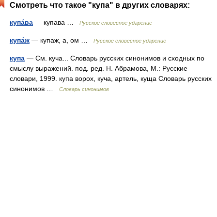
Смотреть что такое "купа" в других словарях:
купа́ва
— купава …
Русское словесное ударение
купа́ж
— купаж, а, ом …
Русское словесное ударение
купа
— См. куча... Словарь русских синонимов и сходных по
смыслу выражений. под. ред. Н. Абрамова, М.: Русские
словари, 1999. купа ворох, куча, артель, куща Словарь русских
синонимов …
Словарь синонимов