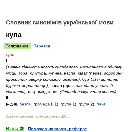
Словник синонімів української мови
купа
Толкование
Перевод
купа
I
(значна кількість чогось складеного, насипаного в одному
місці)
, гора, кучугура, купина, наспа; кагат
(
перев.
городини,
прикритих зверху соломою, землею)
; бурт(а)
(картоплі,
буряків, зерна тощо)
; навал
(щось накидане у значній
кількості)
; нагромадження
(безладне скупчення чогось)
II
▶
див.
безліч
,
громада
I, 1)
,
група
1)
,
група
2)
,
пака
Словник синонімів української мови
.
2014
.
Игры ⚽
Поможем написать реферат