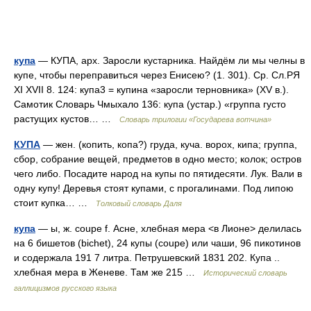
купа
— КУПА, арх. Заросли кустарника. Найдём ли мы челны в
купе, чтобы переправиться через Енисею? (1. 301). Ср. Сл.РЯ
XI XVII 8. 124: купа3 = купина «заросли терновника» (XV в.).
Самотик Словарь Чмыхало 136: купа (устар.) «группа густо
растущих кустов… …
Словарь трилогии «Государева вотчина»
КУПА
— жен. (копить, копа?) груда, куча. ворох, кипа; группа,
сбор, собрание вещей, предметов в одно место; колок; остров
чего либо. Посадите народ на купы по пятидесяти. Лук. Вали в
одну купу! Деревья стоят купами, с прогалинами. Под липою
стоит купка… …
Толковый словарь Даля
купа
— ы, ж. coupe f. Асне, хлебная мера <в Лионе> делилась
на 6 бишетов (bichet), 24 купы (coupe) или чаши, 96 пикотинов
и содержала 191 7 литра. Петрушевский 1831 202. Купа ..
хлебная мера в Женеве. Там же 215 …
Исторический словарь
галлицизмов русского языка